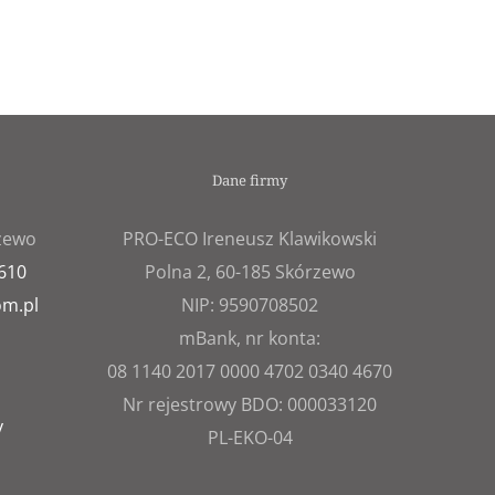
Dane firmy
rzewo
PRO-ECO Ireneusz Klawikowski
 610
Polna 2, 60-185 Skórzewo
om.pl
NIP: 9590708502
mBank, nr konta:
08 1140 2017 0000 4702 0340 4670
Nr rejestrowy BDO: 000033120
y
PL-EKO-04