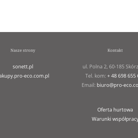
Nasze strony
Kontakt
sonett.pl
ul. Polna 2, 60-185 Skó
akupy.pro-eco.com.pl
Tel. kom:
+ 48 698 655
Email:
biuro@pro-eco.c
Oferta hurtowa
Warunki współprac