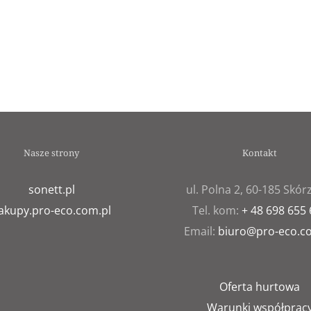
Nasze strony
Kontakt
sonett.pl
ul. Polna 2, 60-185 Skó
akupy.pro-eco.com.pl
Tel. kom:
+ 48 698 655
Email:
biuro@pro-eco.c
Oferta hurtowa
Warunki współprac