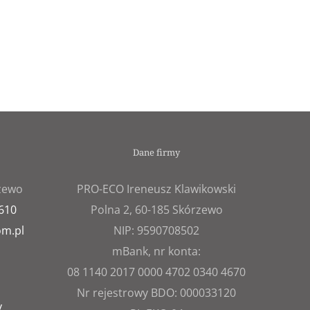
Dane firmy
rzewo
PRO-ECO Ireneusz Klawikowski
 610
Polna 2, 60-185 Skórzewo
om.pl
NIP: 9590708502
mBank, nr konta:
08 1140 2017 0000 4702 0340 4670
Nr rejestrowy BDO: 000033120
y